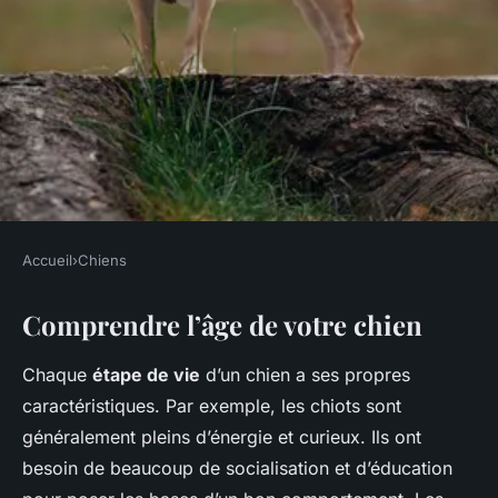
Accueil
›
Chiens
CHIENS
Comprendre l’âge de votre chien
Adapter la balade à l'âge de
votre chien
Chaque
étape de vie
d’un chien a ses propres
caractéristiques. Par exemple, les chiots sont
Ilyan
•
11 mars 2025
•
5 min de lecture
généralement pleins d’énergie et curieux. Ils ont
besoin de beaucoup de socialisation et d’éducation