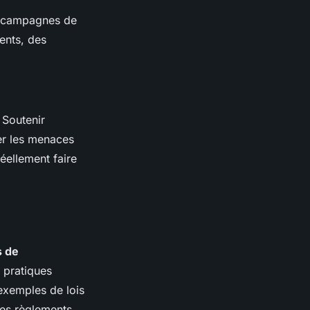
s campagnes de
ents, des
 Soutenir
uer les menaces
réellement faire
s de
s pratiques
exemples de lois
es règlements