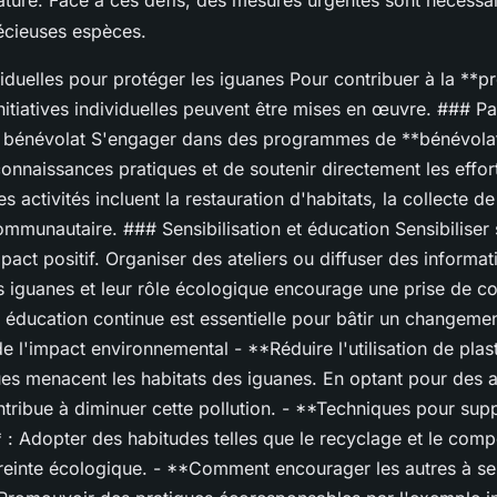
nature. Face à ces défis, des mesures urgentes sont nécessa
écieuses espèces.
iduelles pour protéger les iguanes Pour contribuer à la **p
nitiatives individuelles peuvent être mises en œuvre. ### Pa
bénévolat S'engager dans des programmes de **bénévola
onnaissances pratiques et de soutenir directement les effor
s activités incluent la restauration d'habitats, la collecte d
mmunautaire. ### Sensibilisation et éducation Sensibiliser
pact positif. Organiser des ateliers ou diffuser des informat
s iguanes et leur rôle écologique encourage une prise de c
e éducation continue est essentielle pour bâtir un changeme
 l'impact environnemental - **Réduire l'utilisation de plas
es menacent les habitats des iguanes. En optant pour des a
ntribue à diminuer cette pollution. - **Techniques pour su
 : Adopter des habitudes telles que le recyclage et le com
reinte écologique. - **Comment encourager les autres à se