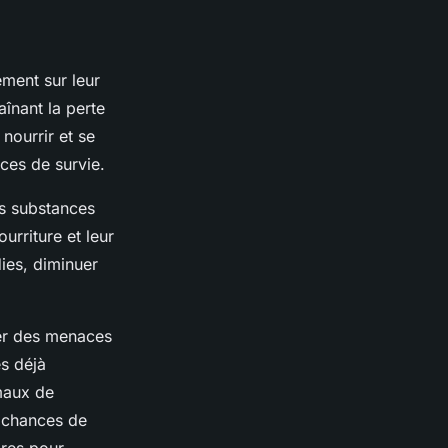
ment sur leur
înant la perte
nourrir et se
ces de survie.
es substances
rriture et leur
ies, diminuer
uer des menaces
es déjà
maux de
 chances de