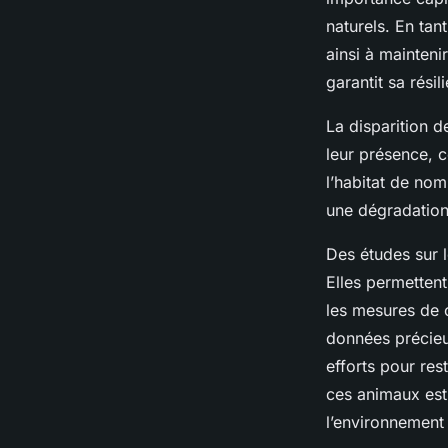
naturels. En tan
Ilyan
•
27 février 2025
•
6 min de lecture
ainsi à mainteni
garantit sa rési
La disparition d
leur présence, c
l’habitat de nom
une dégradation
Des études sur 
Elles permetten
les mesures de 
données précieu
efforts pour re
ces animaux est
l’environnement 