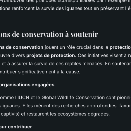
romouvoir des pratiques écoresponsables par l'exemple ins
tions renforcent la survie des iguanes tout en préservant l'é
ons de conservation à soutenir
ns de conservation
jouent un rôle crucial dans la
protecti
œuvre divers
projets de protection
. Ces initiatives visent à 
s et à assurer la survie de ces reptiles menacés. En soutenan
tribuer significativement à la cause.
’organisations engagées
comme l’IUCN et le Global Wildlife Conservation sont pionni
s iguanes. Elles mènent des recherches approfondies, favori
 captivité et restaurent les écosystèmes dégradés.
our contribuer