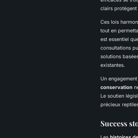
clairs protègent
Ces lois harmoni
tout en permett
est essentiel qu
consultations p
solutions basées
existantes.
Un engagement a
conservation
ne
Le soutien légis
précieux reptile
Success st
Les
histoires d