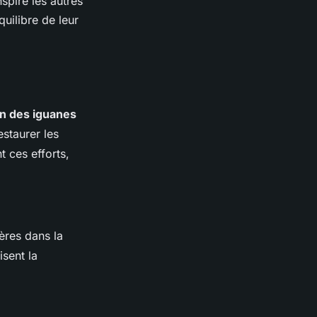
pire les autres
quilibre de leur
on des iguanes
restaurer les
t ces efforts,
ères dans la
sent la