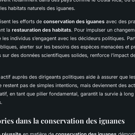
 les habitats naturels des iguanes.
sent les efforts de
conservation des iguanes
avec des pra
ant la
restauration des habitats
. Pour impulser un changement
e les individus s’engagent avec les décideurs politiques. Par
ubliques, alerter sur les besoins des espèces menacées et 
 sur des données scientifiques solides, renforce l’impact de
ctif auprès des dirigeants politiques aide à assurer que le
 restent pas de simples intentions, mais deviennent des ac
latif, en tant que pilier fondamental, garantit la survie à lon
s.
ories dans la conservation des iguanes
e réussite
en matière de
conservation des iguanes
démontr