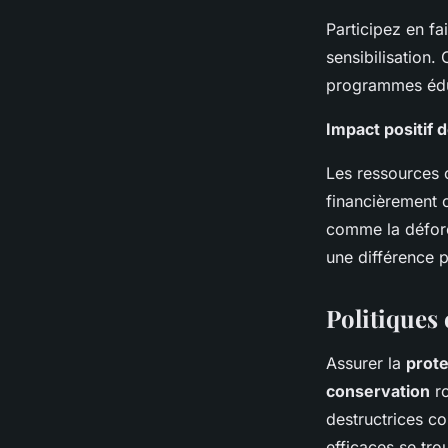
Participez en f
sensibilisation
programmes éduca
Impact positif 
Les ressources c
financièrement c
comme la défores
une différence 
Politiques 
Assurer la
prote
conservation
ro
destructrices 
efficaces se tr