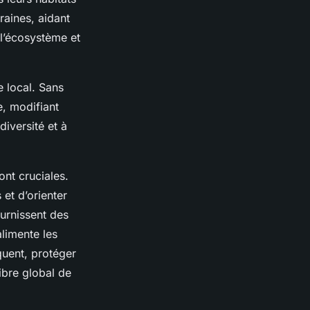
raines, aidant
e l’écosystème et
 local. Sans
e, modifiant
iversité et à
ont cruciales.
et d’orienter
urnissent des
limente les
quent, protéger
ibre global de