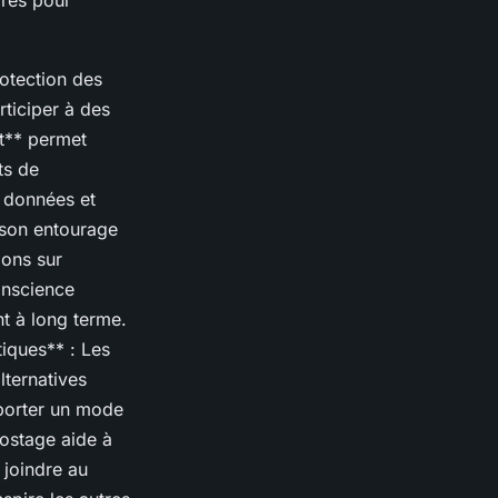
ires pour
rotection des
rticiper à des
t** permet
ts de
e données et
 son entourage
ions sur
onscience
nt à long terme.
tiques** : Les
lternatives
pporter un mode
postage aide à
 joindre au