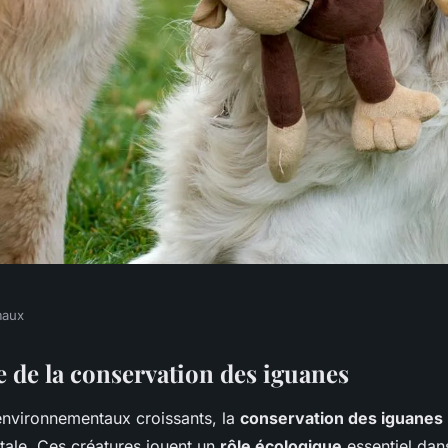
maux
téger les iguanes
 de la conservation des iguanes
environnementaux croissants, la
conservation des iguanes
tale. Ces créatures jouent un
rôle écologique
essentiel dans