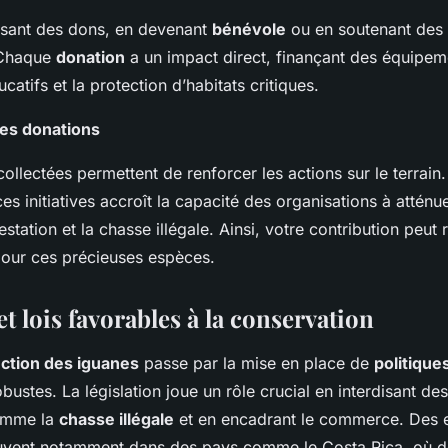
aisant des dons, en devenant
bénévole
ou en soutenant de
. Chaque
donation
a un impact direct, finançant des équipem
tifs et la protection d’habitats critiques.
des donations
ollectées permettent de renforcer les actions sur le terrain.
es initiatives accroît la capacité des organisations à attén
tation et la chasse illégale. Ainsi, votre contribution peut 
pour ces précieuses espèces.
et lois favorables à la conservation
ction des iguanes
passe par la mise en place de
politique
bustes. La législation joue un rôle crucial en interdisant de
comme la
chasse illégale
et en encadrant le commerce. Des 
ouvent notamment dans des pays comme le Costa Rica, où d