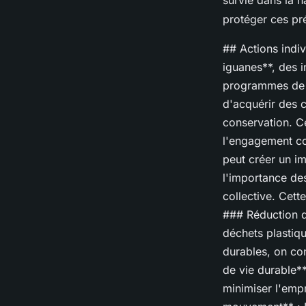
survie dans la 
protéger ces pr
## Actions indiv
iguanes**, des i
programmes de 
d'acquérir des c
conservation. Ce
l'engagement co
peut créer un im
l'importance de
collective. Cett
### Réduction de
déchets plastiqu
durables, on co
de vie durable**
minimiser l'emp