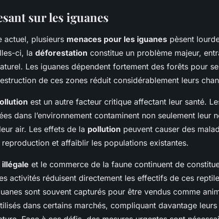
sant sur les iguanes
 actuel, plusieurs
menaces pour les iguanes
pèsent lourde
lles-ci, la
déforestation
constitue un problème majeur, entra
naturel. Les iguanes dépendent fortement des forêts pour se 
destruction de ces zones réduit considérablement leurs chan
ollution
est un autre facteur critique affectant leur santé. L
ées dans l’environnement contaminent non seulement leur nou
eur air. Les effets de la
pollution
peuvent causer des malad
 reproduction et affaiblir les populations existantes.
illégale
et le commerce de la faune continuent de constit
es activités réduisent directement les effectifs de ces reptil
 iguanes sont souvent capturés pour être vendus comme ani
ilisés dans certains marchés, compliquant davantage leurs